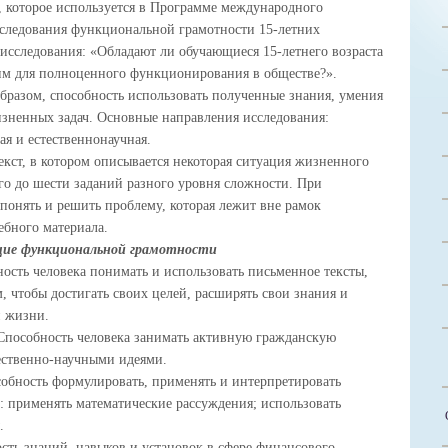
, которое используется в Программе международного
сследования функциональной грамотности 15-летних
исследования: «Обладают ли обучающиеся 15-летнего возраста
м для полноценного функционирования в обществе?».
бразом, способность использовать полученные знания, умения
зненных задач. Основные направления исследования:
кая и естественнонаучная.
екст, в котором описывается некоторая ситуация жизненного
ого до шести заданий разного уровня сложности. При
онять и решить проблему, которая лежит вне рамок
чебного материала.
ие функциональной грамотности
ость человека понимать и использовать письменное тексты,
, чтобы достигать своих целей, расширять свои знания и
й жизни.
пособность человека занимать активную гражданскую
ественно-научными идеями.
обность формулировать, применять и интерпретировать
: применять математические рассуждения; использовать
.
ть знаний, навыков и установок в сфере финансового