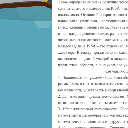
Такое определение очень созвучно тому
сравнительного исследования PISA – и
школьников. Основной вопрос данного 
навыками и умениями, необходимыми и
В исследовании оценивается, главным о
и навыки для решения самых разных жи
читательская грамотность, математичес
Каждое задание
PISA
– это отдельный т
характера. К тексту прилагается от одн
выполнении заданий учащийся должен п
предметной области, вне изучаемого у
Составляющ
1.
Читательская грамотность.
Способн
размышлять о них и заниматься чтением
возможности, участвовать в социально
2.
Естественно-научная грамотность.
С
позицию по вопросам, связанным с ест
3.
Математическая грамотность.
Спос
математику в разнообразных контекстах
математические понятия и инструменты
4.
Финансовая грамотность.
Совокупнос