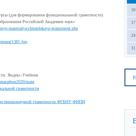
10
урсы (для формирования функциональной грамотности)
образования Российской Академии наук»
17
ionnye-materialya/chitatelskaya-gramotnost.php
24
деления/1381-fgo
31
ти. Яндекс-Учебник
Н
o/marathon2020/main
нальной грамотности
стественнонаучной грамотности ФГБНУ ФИПИ