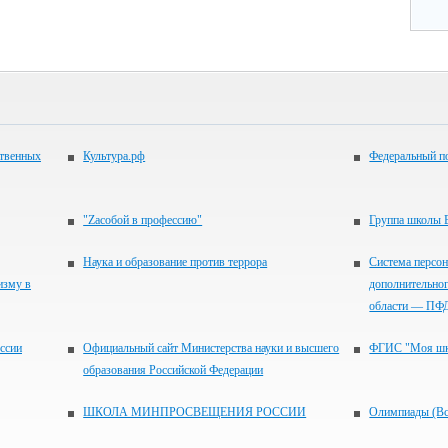
ственных
Культура.рф
Федеральный по
"Zасобой в профессию"
Группа школы 
Наука и образование против террора
Система персо
изму в
дополнительног
области — ПФ
ссии
Официальный сайт Министерства науки и высшего
ФГИС "Моя шк
образования Российской Федерации
ШКОЛА МИНПРОСВЕЩЕНИЯ РОССИИ
Олимпиады (