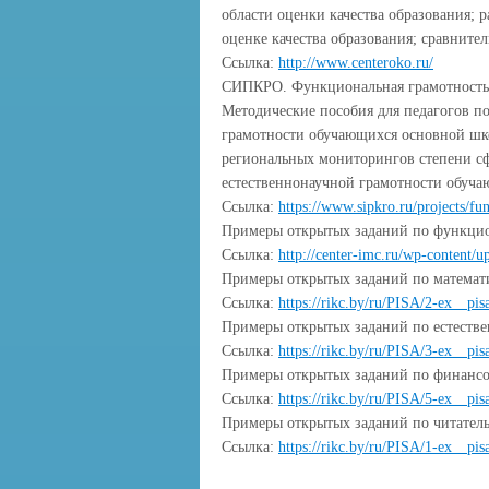
области оценки качества образования; 
оценке качества образования; сравнител
Ссылка:
http://www.centeroko.ru/
СИПКРО. Функциональная грамотность
Методические пособия для педагогов п
грамотности обучающихся основной шк
региональных мониторингов степени сф
естественнонаучной грамотности обуч
Ссылка:
https://www.sipkro.ru/projects/fu
Примеры открытых заданий по функци
Ссылка:
http://center-imc.ru/wp-content/
Примеры открытых заданий по математ
Ссылка:
https://rikc.by/ru/PISA/2-ex__pis
Примеры открытых заданий по естеств
Ссылка:
https://rikc.by/ru/PISA/3-ex__pis
Примеры открытых заданий по финанс
Ссылка:
https://rikc.by/ru/PISA/5-ex__pis
Примеры открытых заданий по читатель
Ссылка:
https://rikc.by/ru/PISA/1-ex__pis