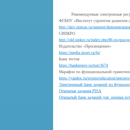
Рекомендуемые электронные рес
ФГБНУ «Институт стратегии развития 
http://skiv.instrao.ru/support/demonstrats
СИПКРО
http://old.sipkro.ru/index.php/86-подраз
Издательство «Просвещение»
https://media.prosv.ru/fg/
Банк тестов
https://banktestov.ru/test/3674
Марафон по функциональной грамотнос
https://yandex.ru/promo/education/specpr
Электронный банк заданий по функцио
Открытые задания PISA
Открытый банк заданий для оценки е