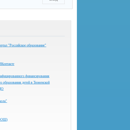
ртал "Российское образование"
ВКонтакте
нифицированного финансирования
о образования детей в Тюменской
ДО
ола"
ВсОШ)