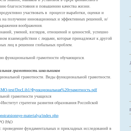
нию благосостояния и повышению качества жизни.
родуктивно участвовать в процессе выработки, оценки и
х на получение инновационных и эффективных решений, и/
выражения воображения.
наний, умений, взглядов, отношений и ценностей, успешно
ном взаимодействии с людьми, которые принадлежат к другой
ьных лиц в решении глобальных проблем.
ию функциональной грамотности обучающихся.
льная грамотность школьников
иональной грамотности. Виды функциональной грамотности.
s/RSMO-test/DocLib1/Функциональная%20грамотность.pdf
ьной грамотности учащихся
нститут стратегии развития образования Российской
monstratsionnye-materialya/index.php
СРО РАО
: проведение фундаментальных и прикладных исследований в