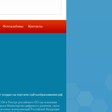
Фотоальбомы
Контакты
т создан на портале сайтыобразованию.рф
556 в Реестре российского ПО (на основании
иказа Министерства цифрового развития, связи
массовых коммуникаций Российской Федерации