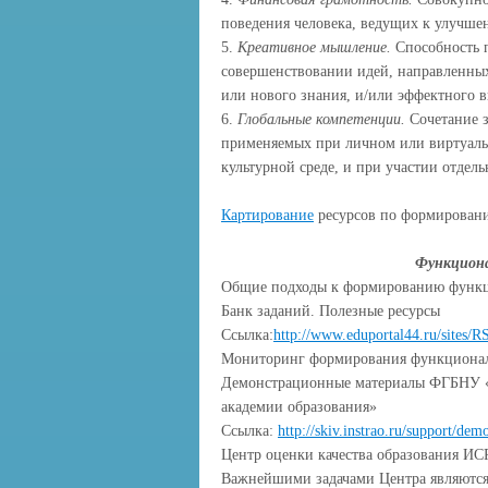
поведения человека, ведущих к улучше
5.
Креативное мышление.
Способность п
совершенствовании идей, направленны
или нового знания, и/или эффектного 
6.
Глобальные компетенции.
Сочетание з
применяемых при личном или виртуаль
культурной среде, и при участии отдел
Картирование
ресурсов по формирован
Функциона
Общие подходы к формированию функц
Банк заданий. Полезные ресурсы
Ссылка:
http://www.eduportal44.ru/site
Мониторинг формирования функционал
Демонстрационные материалы ФГБНУ «И
академии образования»
Ссылка:
http://skiv.instrao.ru/support/de
Центр оценки качества образования И
Важнейшими задачами Центра являются