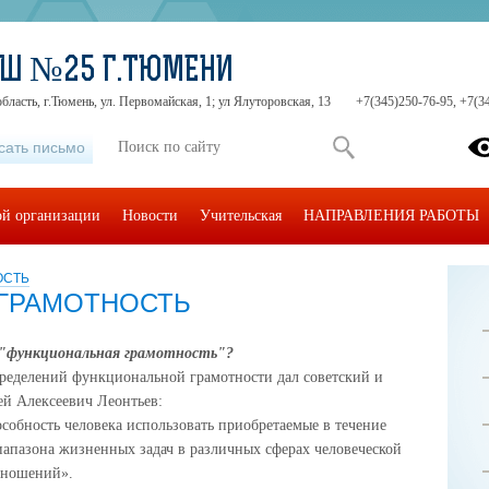
ОШ №25 Г.ТЮМЕНИ
бласть, г.Тюмень, ул. Первомайская, 1; ул Ялуторовская, 13
+7(345)250-76-95, +7(3
сать письмо
ой организации
Новости
Учительская
НАПРАВЛЕНИЯ РАБОТЫ
ОСТЬ
ГРАМОТНОСТЬ
"функциональная грамотность"?
ределений функциональной грамотности дал советский и
ей Алексеевич Леонтьев:
собность человека использовать приобретаемые в течение
апазона жизненных задач в различных сферах человеческой
тношений».