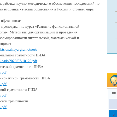
разработка научно-методичеcкого обеспечения исследований по
ьная оценка качества образования в России и странах мира.
 обучающихся
о преподаванию курса «Развитие функциональной
олы». Материалы для организации и проведения
ормированности читательской, математической и
ающихся
nktsionalnaya-gramotnost/
ональной грамотности ПИЗА
uploads/2020/02/10120.pdf
ической грамотности ПИЗА
a.pdf
еннонаучной грамотности ПИЗА
a.pdf
овой грамотности ПИЗА
пн
a.pdf
ской грамотности
a.pdf
3