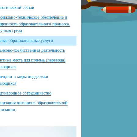
гогический состав
риально-техническое обеспечение и
щенность образовательного процесса.
упная среда
ные образовательные услуги
нсово-хозяйственная деятельность
нтные места для приема (перевода)
чающихся
пендии и меры поддержки
чающихся
ународное сотрудничество
низация питания в образовательной
анизации