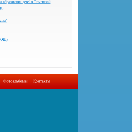
о образования детей в Тюменской
ДО
ола"
ВсОШ)
Фотоальбомы
Контакты