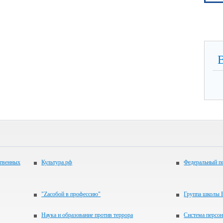
ственных
Культура.рф
Федеральный по
"Zасобой в профессию"
Группа школы 
Наука и образование против террора
Система персо