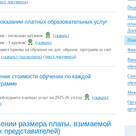
екст документа)
Педа
Мате
 оказании платных образовательных услуг
осна
Дост
ам - несколько кружков
(скачать)
Плат
ам - 1 кружок
(скачать)
вил приема на обучение по доп. образов. программ за счет
Фина
(текст документа)
(скачать)
(посмотреть)
Вака
обу
ении стоимости обучения по каждой
Сти
обу
грамме
Межд
ейскуранта платных услуг на 2025-26 уч.год
(скачать)
Орга
)
орг
лении размера платы, взимаемой
х представителей)