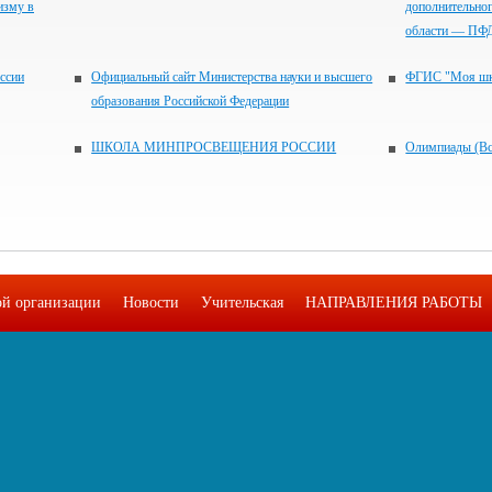
изму в
дополнительног
области — ПФ
ссии
Официальный сайт Министерства науки и высшего
ФГИС "Моя шк
образования Российской Федерации
ШКОЛА МИНПРОСВЕЩЕНИЯ РОССИИ
Олимпиады (
ой организации
Новости
Учительская
НАПРАВЛЕНИЯ РАБОТЫ