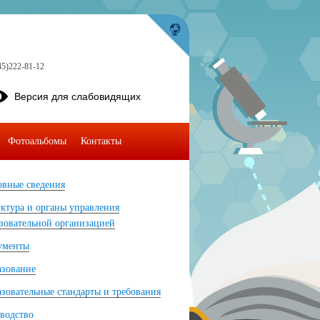
45)222-81-12
Версия для слабовидящих
Фотоальбомы
Контакты
вные сведения
ктура и органы управления
зовательной организацией
ументы
азование
зовательные стандарты и требования
водство