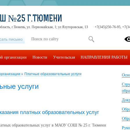
ОШ №25 Г.ТЮМЕНИ
бласть, г.Тюмень, ул. Первомайская, 1; ул Ялуторовская, 13
+7(345)250-76-95, +7(3
сать письмо
ой организации
Новости
Учительская
НАПРАВЛЕНИЯ РАБОТЫ
 организации
»
Платные образовательные услуги
Осно
Стру
ьные услуги
обра
Док
Обр
казания платных образовательных услуг
Обра
латных обраовательных услуг в МАОУ СОШ № 25 г. Тюмени
Руко