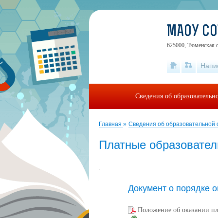
МАОУ С
625000, Тюменская о
Напи
Сведения об образовательн
Главная
»
Сведения об образовательной
Платные образовател
.
Документ о порядке о
Положение об оказании п